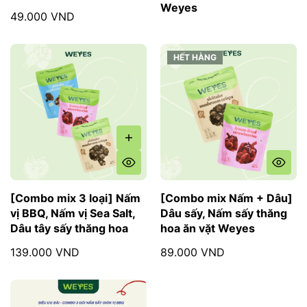
Weyes
49.000 VND
HẾT HÀNG
HẾT HÀNG
[Combo mix 3 loại] Nấm
[Combo mix Nấm + Dâu]
vị BBQ, Nấm vị Sea Salt,
Dâu sấy, Nấm sấy thăng
Dâu tây sấy thăng hoa
hoa ăn vặt Weyes
139.000 VND
89.000 VND