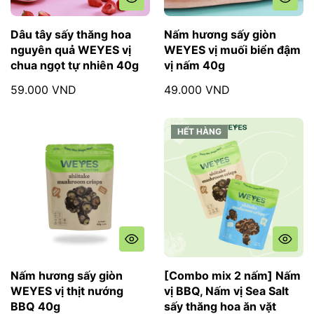
Dâu tây sấy thăng hoa
Nấm hương sấy giòn
nguyên quả WEYES vị
WEYES vị muối biển đậm
chua ngọt tự nhiên 40g
vị nấm 40g
59.000 VND
49.000 VND
HẾT HÀNG
HẾT HÀNG
Nấm hương sấy giòn
[Combo mix 2 nấm] Nấm
WEYES vị thịt nướng
vị BBQ, Nấm vị Sea Salt
BBQ 40g
sấy thăng hoa ăn vặt