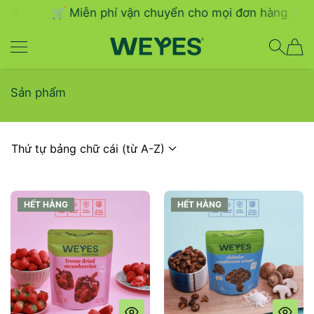
🛒 Miễn phí vận chuyển cho mọi đơn hàng 🛒
CHUYỂN TIẾP
WEYES
Sản phẩm
HẾT HÀNG
HẾT HÀNG
HẾT HÀNG
HẾT HÀNG