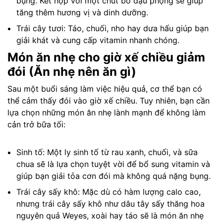
bụng. Kết hợp với một chút bơ đậu phộng sẽ giúp
tăng thêm hương vị và dinh dưỡng.
Trái cây tươi: Táo, chuối, nho hay dưa hấu giúp bạn
giải khát và cung cấp vitamin nhanh chóng.
Món ăn nhẹ cho giờ xế chiều giảm
đói (Ăn nhẹ nên ăn gì)
Sau một buổi sáng làm việc hiệu quả, cơ thể bạn có
thể cảm thấy đói vào giờ xế chiều. Tuy nhiên, bạn cần
lựa chọn những món ăn nhẹ lành mạnh để không làm
cản trở bữa tối:
Sinh tố: Một ly sinh tố từ rau xanh, chuối, và sữa
chua sẽ là lựa chọn tuyệt vời để bổ sung vitamin và
giúp bạn giải tỏa cơn đói mà không quá nặng bụng.
Trái cây sấy khô: Mặc dù có hàm lượng calo cao,
nhưng trái cây sấy khô như dâu tây sấy thăng hoa
nguyên quả Weyes, xoài hay táo sẽ là món ăn nhẹ