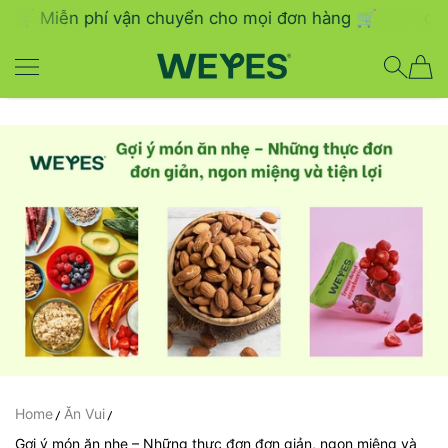
iễn phí vận chuyển cho mọi đơn hàng 🛒
🍄‍🟫 🍓
CHUYỂN TIẾP
WEYES
Home
Ăn Vui
Gợi ý món ăn nhẹ – Những thực đơn đơn giản, ngon miệng và